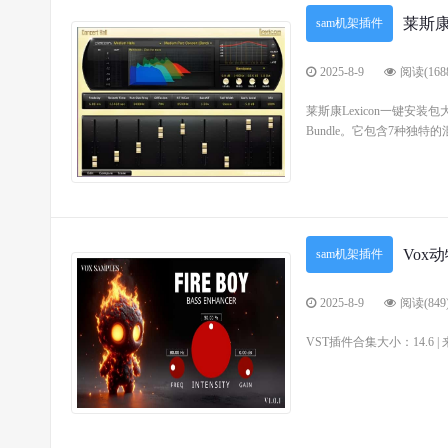
莱斯康
sam机架插件
2025-8-9
阅读(168
莱斯康Lexicon一键安装包
Bundle。它包含7种独特的
Vox
sam机架插件
2025-8-9
阅读(849
VST插件合集大小：14.6 |