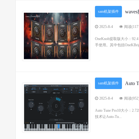
wav
sam机架插件
2025-8-4
阅读(117
OneKnob提取版大小：9
手使用。其中包括OneKBrig
Auto
sam机架插件
2025-8-4
阅读(952
Auto Tune Pro10大小：
技术让Auto-Tu...