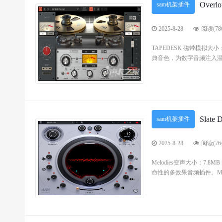
Ove
sam机架插件
2025-8-28
阅读(78
TAPEDESK 磁带模拟大
典音色，为数字音频注入温
Slate
sam机架插件
2025-8-28
阅读(76
Melodies变声大小：7.8M
命性的多效果音频插件。Murda B