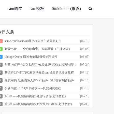
sam调试
sam模板
Stuidio one(推荐)
今日头条
sam/sequoia/cubase哪个机架宿主效果更好？
[07-19]
1
智能电音——全自动电音、智能基调（主播必备）
[08-05]
2
iZotope Ozone4汉化破解版母带处理插件
[08-05]
3
创新内置声卡是装kx驱动效果好,还是装sam机架好呢？
[07-24]
4
莱维特LEWITT260麦克风安装sam机架调试图文教程
[07-19]
5
最实用的-歌曲消除人声VST插件- GLS伴奏制作插件
[07-14]
6
创新内置5.1/7.1声卡搭载Sam机架调试教程
[08-13]
7
第8课 sam机架精编版如何进行录音(超清教程)
[07-20]
8
第2课 sam机架精编版相关设置介绍教程(超清教程)
[07-09]
9