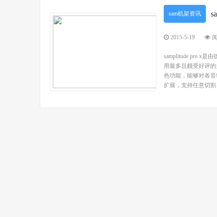
s
sam机架资讯
2015-5-19
阅
samplitude 
用最多且颇受好评的
色功能，能够对各音
扩展，支持任意切割、