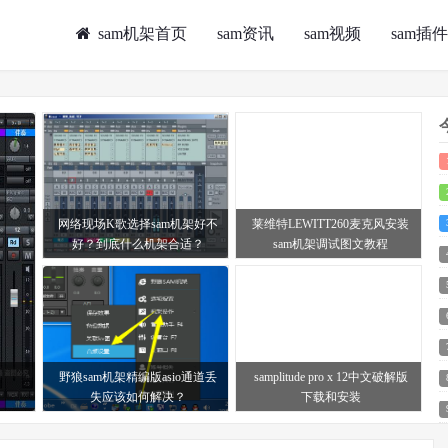
sam机架首页
sam资讯
sam视频
sam插件
网络现场K歌选择sam机架好不
莱维特LEWITT260麦克风安装
好？到底什么机架合适？
sam机架调试图文教程
野狼sam机架精编版asio通道丢
samplitude pro x 12中文破解版
失应该如何解决？
下载和安装