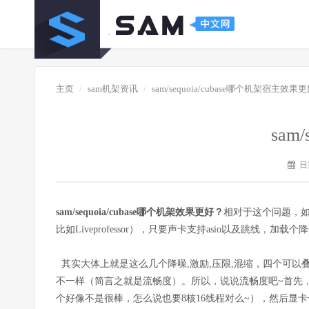
主页
sam机架资讯
sam/sequoia/cubase哪个机架宿主效果
sam
日期
sam/sequoia/cubase哪个机架效果更好？
相对于这个问题，
比如Liveprofessor），只要声卡支持asio以及跳
其实大体上就是这么几个降噪,激励,压限,混缩，四个可
不一样（简言之就是流畅度）。所以，说说流畅度吧~首先
个好像不是很棒，怎么说也要8核16线程对么~），然后显